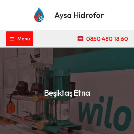
İçeriğe
Main
atla
Aysa Hidrofor
Menu
0850 480 18 60
Menü
Beşiktaş Etna