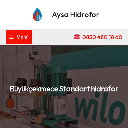
İçeriğe
Main
atla
Aysa Hidrofor
Menu
0850 480 18 60
Menü
Büyükçekmece Standart hidrofor