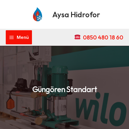
İçeriğe
Main
atla
Aysa Hidrofor
Menu
0850 480 18 60
Menü
Güngören Standart