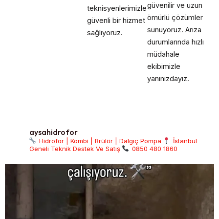
güvenilir ve uzun
teknisyenlerimizle
ömürlü çözümler
güvenli bir hizmet
sunuyoruz. Arıza
sağlıyoruz.
durumlarında hızlı
müdahale
ekibimizle
yanınızdayız.
aysahidrofor
Hidrofor | Kombi | Brülör | Dalgıç Pompa
İstanbul
Geneli Teknik Destek Ve Satış
0850 480 1860