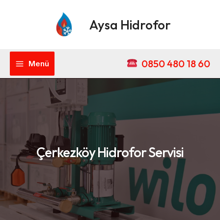
İçeriğe
Main
atla
Aysa Hidrofor
Menu
0850 480 18 60
Menü
Çerkezköy Hidrofor Servisi