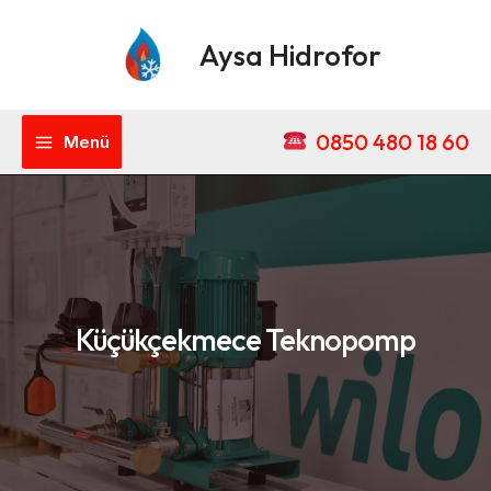
İçeriğe
Main
atla
Aysa Hidrofor
Menu
0850 480 18 60
Menü
Küçükçekmece Teknopomp