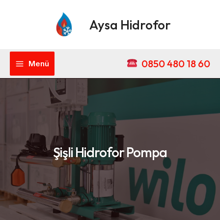
İçeriğe
Main
atla
Aysa Hidrofor
Menu
0850 480 18 60
Menü
Şişli Hidrofor Pompa