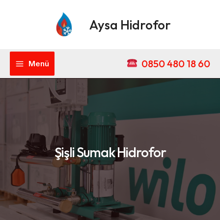
İçeriğe
Main
atla
Aysa Hidrofor
Menu
0850 480 18 60
Menü
Şişli Sumak Hidrofor