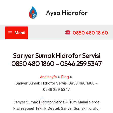
İçeriğe
Main
atla
Aysa Hidrofor
Menu
0850 480 18 60
Menü
Sarıyer Sumak Hidrofor Servisi
0850 480 1860 – 0546 259 5347
Ana sayfa
Blog
Sarıyer Sumak Hidrofor Servisi 0850 480 1860 –
0546 259 5347
Sarıyer Sumak Hidrofor Servisi – Tüm Mahallelerde
Profesyonel Teknik Destek Sarıyer Sumak hidrofor