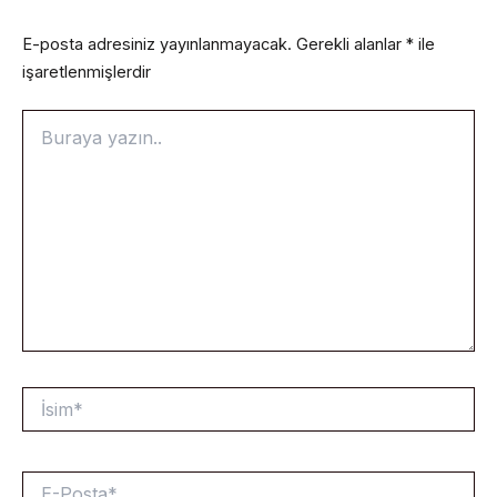
E-posta adresiniz yayınlanmayacak.
Gerekli alanlar
*
ile
işaretlenmişlerdir
Buraya
yazın..
İsim*
E-