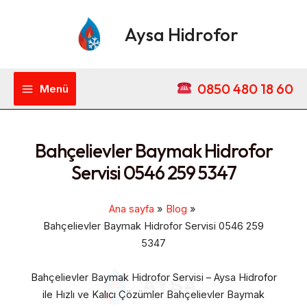
İçeriğe
Main
atla
Aysa Hidrofor
Menu
0850 480 18 60
Menü
Bahçelievler Baymak Hidrofor
Servisi 0546 259 5347
Ana sayfa
Blog
Bahçelievler Baymak Hidrofor Servisi 0546 259
5347
Bahçelievler Baymak Hidrofor Servisi – Aysa Hidrofor
ile Hızlı ve Kalıcı Çözümler Bahçelievler Baymak