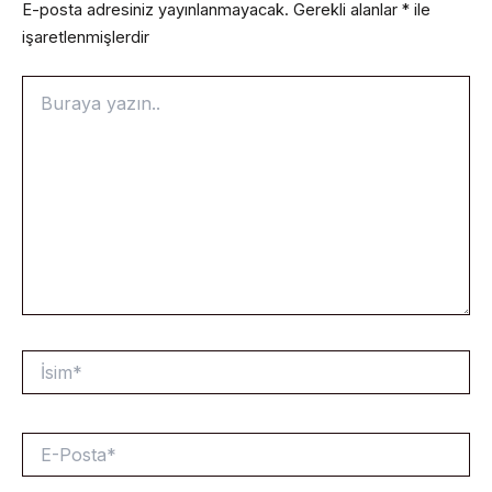
E-posta adresiniz yayınlanmayacak.
Gerekli alanlar
*
ile
işaretlenmişlerdir
Buraya
yazın..
İsim*
E-
Posta*