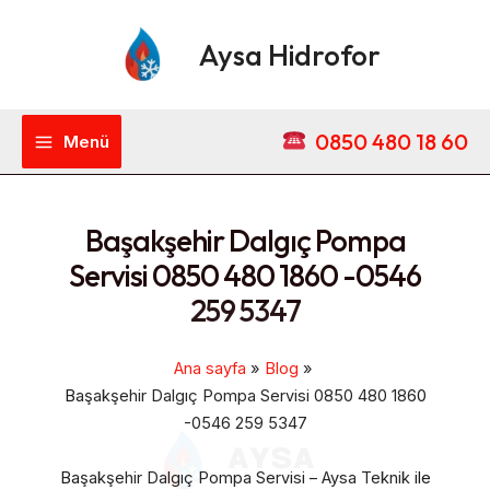
İçeriğe
Main
atla
Aysa Hidrofor
Menu
0850 480 18 60
Menü
Başakşehir Dalgıç Pompa
Servisi 0850 480 1860 -0546
259 5347
Ana sayfa
Blog
Başakşehir Dalgıç Pompa Servisi 0850 480 1860
-0546 259 5347
Başakşehir Dalgıç Pompa Servisi – Aysa Teknik ile