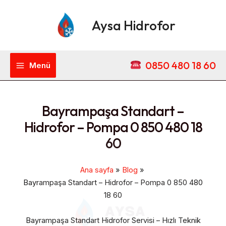
İçeriğe
Main
atla
Aysa Hidrofor
Menu
0850 480 18 60
Menü
Bayrampaşa Standart –
Hidrofor – Pompa 0 850 480 18
60
Ana sayfa
Blog
Bayrampaşa Standart – Hidrofor – Pompa 0 850 480
18 60
Bayrampaşa Standart Hidrofor Servisi – Hızlı Teknik