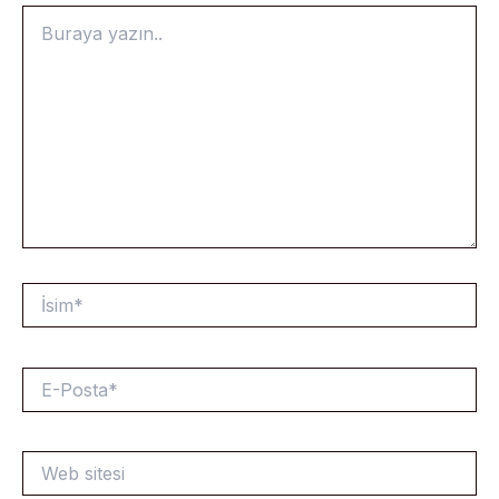
Buraya
yazın..
İsim*
E-
Posta*
Web
sitesi