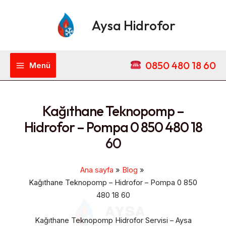
İçeriğe
Main
atla
Aysa Hidrofor
Menu
0850 480 18 60
Menü
Kağıthane Teknopomp –
Hidrofor – Pompa 0 850 480 18
60
Ana sayfa
Blog
Kağıthane Teknopomp – Hidrofor – Pompa 0 850
480 18 60
Kağıthane Teknopomp Hidrofor Servisi – Aysa