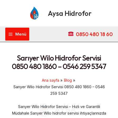
İçeriğe
Main
atla
Aysa Hidrofor
Menu
0850 480 18 60
Menü
Sarıyer Wilo Hidrofor Servisi
0850 480 1860 – 0546 259 5347
Ana sayfa
Blog
Sarıyer Wilo Hidrofor Servisi 0850 480 1860 – 0546
259 5347
Sarıyer Wilo Hidrofor Servisi – Hızlı ve Garantili
Müdahale Sarıyer Wilo hidrofor servisi ihtiyaçlarınızda