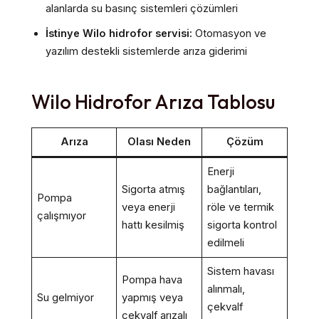
alanlarda su basınç sistemleri çözümleri
İstinye Wilo hidrofor servisi:
Otomasyon ve
yazılım destekli sistemlerde arıza giderimi
Wilo Hidrofor Arıza Tablosu
Arıza
Olası Neden
Çözüm
Enerji
Sigorta atmış
bağlantıları,
Pompa
veya enerji
röle ve termik
çalışmıyor
hattı kesilmiş
sigorta kontrol
edilmeli
Sistem havası
Pompa hava
alınmalı,
Su gelmiyor
yapmış veya
çekvalf
çekvalf arızalı