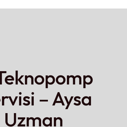
 Teknopomp
rvisi – Aysa
n Uzman