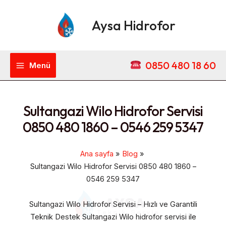
İçeriğe
Main
atla
Aysa Hidrofor
Menu
0850 480 18 60
Menü
Sultangazi Wilo Hidrofor Servisi
0850 480 1860 – 0546 259 5347
Ana sayfa
Blog
Sultangazi Wilo Hidrofor Servisi 0850 480 1860 –
0546 259 5347
Sultangazi Wilo Hidrofor Servisi – Hızlı ve Garantili
Teknik Destek Sultangazi Wilo hidrofor servisi ile