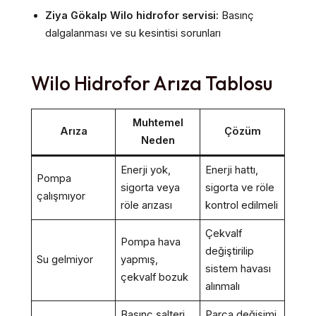
Ziya Gökalp Wilo hidrofor servisi:
Basınç
dalgalanması ve su kesintisi sorunları
Wilo Hidrofor Arıza Tablosu
Muhtemel
Arıza
Çözüm
Neden
Enerji yok,
Enerji hattı,
Pompa
sigorta veya
sigorta ve röle
çalışmıyor
röle arızası
kontrol edilmeli
Çekvalf
Pompa hava
değiştirilip
Su gelmiyor
yapmış,
sistem havası
çekvalf bozuk
alınmalı
Basınç şalteri
Parça değişimi